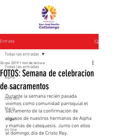
Entrada
Todas las entradas
26 nov 2019
1 min de lectura
Todas las entradas
FOTOS: Semana de celebracion
alpha
de sacramentos
misión
Durante la semana recién pasada 
Lourdes
vivimos como comunidad parroquial el 
María
sacramento de la confirmación de 
algunos de nuestros hermanos de Alpha 
Virgen
y mamás de catequesis. Junto con ellos 
on line
el domingo, día de Cristo Rey, 