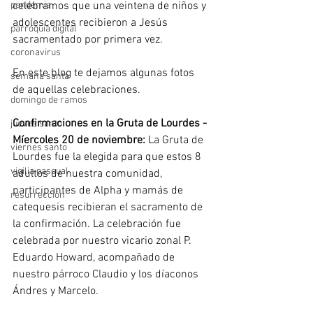
pandemia
celebramos que una veintena de niños y 
adolescentes recibieron a Jesús 
parroquia digital
sacramentado por primera vez. 
coronavirus
En este blog te dejamos algunas fotos 
semana santa
de aquellas celebraciones.
domingo de ramos
Confirmaciones en la Gruta de Lourdes - 
jueves santo
Míercoles 20 de noviembre: 
La Gruta de 
viernes santo
Lourdes fue la elegida para que estos 8 
vigilia pascual
adultos de nuestra comunidad, 
participantes de Alpha y mamás de 
resurrección
catequesis recibieran el sacramento de 
la confirmación. La celebración fue 
celebrada por nuestro vicario zonal P. 
Eduardo Howard, acompañado de 
nuestro párroco Claudio y los díaconos 
Ándres y Marcelo.