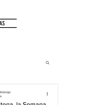
AS
ttolengo
ra
ntena, la Semana