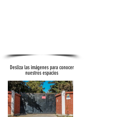
EN ESTOS
HORARIOS?
¡No te preocupes!
Somos una parroquia conectada:
llámanos o whatsappeanos al
+569 949790851
ó escribenos a
doparroquia@gmail.com
Desliza las imágenes para conocer
nuestros espacios