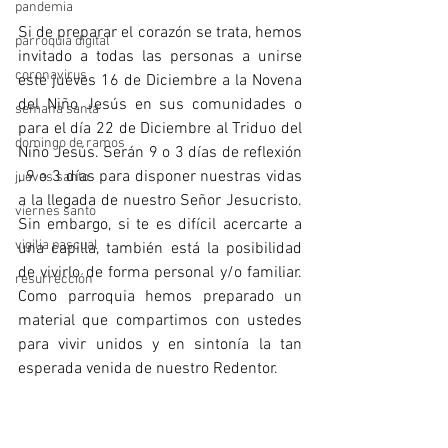
pandemia
Si de preparar el corazón se trata, hemos 
parroquia digital
invitado a todas las personas a unirse 
coronavirus
este jueves 16 de Diciembre a la Novena 
del Niño Jesús en sus comunidades o 
semana santa
para el día 22 de Diciembre al Triduo del 
domingo de ramos
Niño Jesús. Serán 9 o 3 días de reflexión 
, 9 o 3 días para disponer nuestras vidas 
jueves santo
a la llegada de nuestro Señor Jesucristo.  
viernes santo
Sin embargo, si te es difícil acercarte a 
vigilia pascual
una capilla, también está la posibilidad 
de vivirlo de forma personal y/o familiar. 
resurrección
Como parroquia hemos preparado un 
material que compartimos con ustedes 
para vivir unidos y en sintonía la tan 
esperada venida de nuestro Redentor.