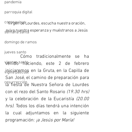
pandemia
parroquia digital
coronavirus
Virgen de Lourdes, escucha nuestra oración, 
aviva nuestra esperanza y muéstranos a Jesús 
semana santa
domingo de ramos
jueves santo
	Cómo tradicionalmente se ha 
viernes santo
venido haciendo, este 2 de febrero 
iniciaremos en la Gruta, en la Capilla de 
vigilia pascual
San José, el camino de preparación para 
resurrección
la fiesta de Nuestra Señora de Lourdes 
con el rezo del Santo Rosario 
(19.30 hrs)
y la celebración de la Eucaristía 
(20.00 
hrs)
. Todos los días tendrá una intención 
la cual adjuntamos en la siguiente 
programación: 
¡a Jesús por María!