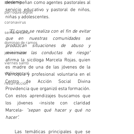
pandemia
desempeñan como agentes pastorales al 
servicio educativo y pastoral de niños, 
parroquia digital
niñas y adolescentes.
coronavirus
 "El curso se realiza con el fin de evitar 
semana santa
que en nuestras comunidades se 
domingo de ramos
produzcan situaciones de abuso y 
minimizar las conductas de riesgo"
jueves santo
afirma la sicóloga Marcela Rojas, quien 
viernes santo
es madre de una de las jóvenes de la 
vigilia pascual
Parroquia y profesional voluntaria en el 
Centro de Acción Social Divina 
resurrección
Providencia que organizó esta formación. 
Con estos aprendizajes buscamos que 
los jóvenes -insiste con claridad 
Marcela- 
"sepan qué hacer y qué no 
hacer".
   Las temáticas principales que se 