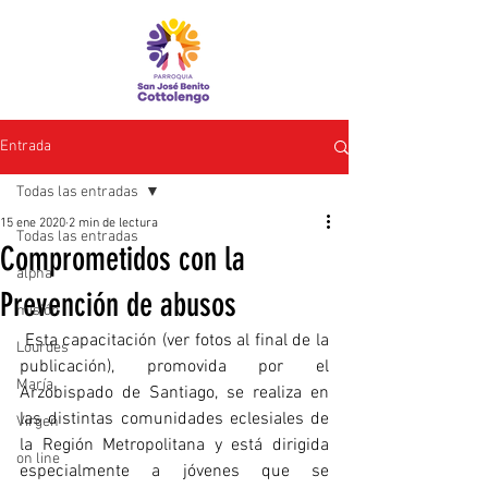
Entrada
Todas las entradas
15 ene 2020
2 min de lectura
Todas las entradas
Comprometidos con la
alpha
Prevención de abusos
misión
 Esta capacitación (ver fotos al final de la 
Lourdes
publicación), promovida por el 
María
Arzobispado de Santiago, se realiza en 
las distintas comunidades eclesiales de 
Virgen
la Región Metropolitana y está dirigida 
on line
especialmente a jóvenes que se 