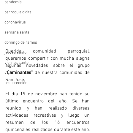
pandemia
parroquia digital
coronavirus
semana santa
domingo de ramos
Querida comunidad parroquial, 
jueves santo
queremos compartir con mucha alegría 
viernes santo
algunas novedades sobre el grupo 
"
Caminantes"
 de nuestra comunidad de 
vigilia pascual
San José.
resurrección
El día 19 de noviembre han tenido su 
último encuentro del año. Se han 
reunido y han realizado diversas 
actividades recreativas y luego un 
resumen de los 16 encuentros 
quincenales realizados durante este año, 