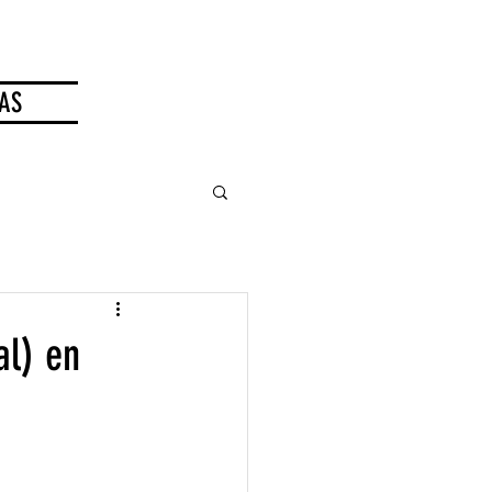
AS
al) en