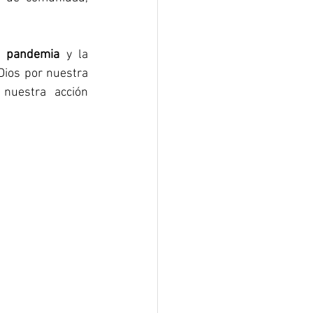
a pandemia
 y la 
ios por nuestra 
uestra acción 